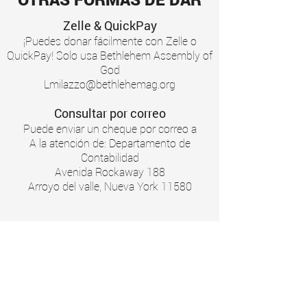
Zelle & QuickPay
¡Puedes donar fácilmente con Zelle o
QuickPay! Solo usa Bethlehem Assembly of
God
Lmilazzo@bethlehemag.org
Consultar por correo
Puede enviar un cheque por correo a
A la atención de: Departamento de
Contabilidad
Avenida Rockaway 188
Arroyo del valle, Nueva York 11580